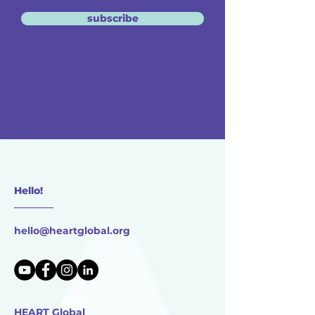
subscribe
Hello!
________
hello@heartglobal.org
HEART Global