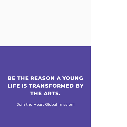
明日がどうなるかわからなくなりました。
どんな日々を過ごしていても、どんな気持ち
を抱えていても、
今を生きぬいている「あなた」が大切です。
今、この世界はあなたの元気、あなたの笑
顔、あなたの挑戦を必要としています。
そこで、HEART Globalとじぶん未来クラブ
は、世界をひとつにするプロジェクトを開始
します！
HEART Globalが振り付けたダンスを踊っ
て、1つの動画を作成していただきます。
最後には、World Watch Partyを開き、み
なさんが作成した動画を1つにして参加者全
員で鑑賞します。
あなたらしく、あなたの素晴らしさを、仲間
BE THE REASON A YOUNG
たちとめいっぱい表現してください。
LIFE IS TRANSFORMED BY
プログラム詳細はこちら
THE ARTS.
Join the Heart Global mission!