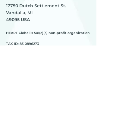
17750 Dutch Settlement St.
Vandalia, MI
49095 USA
HEART Global is 501(c)(3) non-profit organization
TAX ID:
83-0896273
HEART
________
about us
meet the team
contact us
________
programs