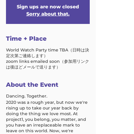
Sign ups are now closed
Sorry about that.
Time + Place
World Watch Party time TBA（日時は決
定次第ご連絡します）
zoom links emailed soon（参加用リンク
は後ほどメールで送ります）
About the Event
Dancing. Together.
2020 was a rough year, but now we're
rising up to take our year back by
doing the thing we love most. At
project1, you belong, you matter, and
you have an irreplaceable mark to
leave on this world. Now, we're