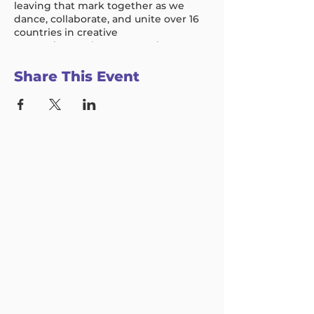
leaving that mark together as we
dance, collaborate, and unite over 16
countries in creative
expression. Welcome to project1.
Project1 will happen in 4 steps:
Share This Event
Sign up (on this page) by March
20
Start dancing + film it all
Upload your video
Attend the Global Watch Party!
Learn more about each step of
Project1 here.
あなたの元気、笑顔、挑戦で世界がひとつに
なる。
2020年は、世界中の人にとって、苦しい一
年となりました。
当たり前だったことが当たり前でなくなり、