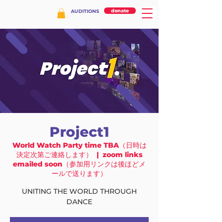
donate
AUDITIONS
Project1
World Watch Party time TBA（日時は
決定次第ご連絡します）
  |  
zoom links
emailed soon（参加用リンクは後ほどメ
ールで送ります）
UNITING THE WORLD THROUGH
DANCE